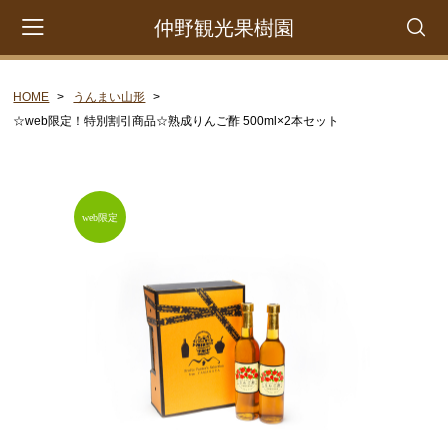
仲野観光果樹園
HOME
うんまい山形
会員登録
マイページ
カート
☆web限定！特別割引商品☆熟成りんご酢 500ml×2本セット
CATEGORY
さくらんぼ
佐藤錦
紅秀峰
品種おまかせ
訳ありご家庭用たっぷりお徳用
くだもの定期便
もも