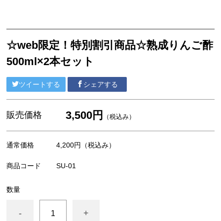
白桃
ゴールドピーチ
☆web限定！特別割引商品☆熟成りんご酢
ぶどう
500ml×2本セット
ラ・フランス
ツイートする
シェアする
りんご
うんまい山形
3,500円
販売価格
（税込み）
ナカノフルーツ オリジナルグッズ
通常価格
4,200円
（税込み）
商品コード
SU-01
数量
-
+