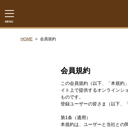
MENU
CATEGORY
HOME
会員規約
さくらんぼ
佐藤錦
会員規約
紅秀峰
品種おまかせ
この会員規約（以下、「本規約
イト上で提供するオンラインシ
訳ありご家庭用たっぷりお徳用
ものです。
くだもの定期便
登録ユーザーの皆さま（以下、
もも
第1条（適用）
本規約は、ユーザーと当社との
白桃