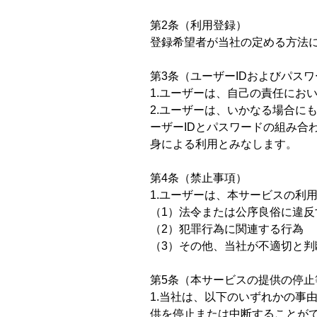
ゴールドピーチ
第2条（利用登録）
登録希望者が当社の定める方法
ぶどう
第3条（ユーザーIDおよびパス
ラ・フランス
1.ユーザーは、自己の責任にお
りんご
2.ユーザーは、いかなる場合に
ーザーIDとパスワードの組み合
うんまい山形
身による利用とみなします。
ナカノフルーツ オリジナルグッズ
第4条（禁止事項）
1.ユーザーは、本サービスの利
（1）法令または公序良俗に違反
（2）犯罪行為に関連する行為
（3）その他、当社が不適切と判
第5条（本サービスの提供の停止
1.当社は、以下のいずれかの事
供を停止または中断することが