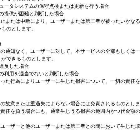
ピュータシステムの保守点検または更新を行う場合
スの提供が困難と判断した場合
停止または中断により、ユーザーまたは第三者が被ったいかな
いものとします。
）
前の通知なく、ユーザーに対して、本サービスの全部もしくは
とができるものとします。
違反した場合
スの利用を適当でないと判断した場合
行った行為によりユーザーに生じた損害について、一切の責任
社の故意または重過失によらない場合には免責されるものとし
て責任を負う場合にも、通常生じうる損害の範囲内かつ代金額
、ユーザーと他のユーザーまたは第三者との間において生じた